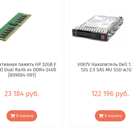
тивная память HP 32GB Ƒ
V0K7V Накопитель Dell 1.
B) Dual Rank x4 DDR4-2400
12G 2.5 SAS MU SSD w/G
[809084-091]
23 184 руб.
122 196 руб.
В корзину
В корзину