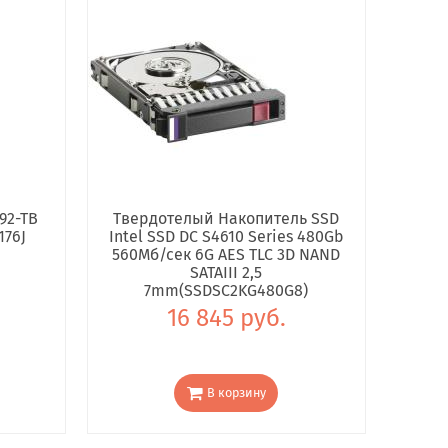
92-TB
Твердотелый Накопитель SSD
176J
Intel SSD DC S4610 Series 480Gb
560Мб/сек 6G AES TLC 3D NAND
SATAIII 2,5
7mm(SSDSC2KG480G8)
16 845 руб.
В корзину