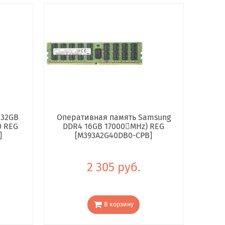
 32GB
Оперативная память Samsung
0 REG
DDR4 16GB 17000񢋕MHz) REG
]
[M393A2G40DB0-CPB]
2 305 руб.
В корзину