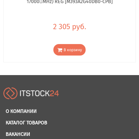
17000񢋕MHz) REG [M393A2G40DB0-CPB]
2 305 руб.
В корзину
О КОМПАНИИ
КАТАЛОГ ТОВАРОВ
ВАКАНСИИ