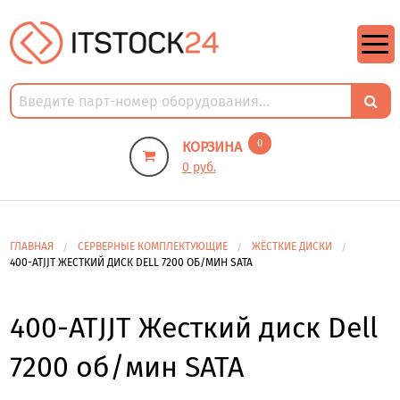
https://m9.by/elektronika/kompuytery/komplektuysie-dly-pk/
https://m9.by/elektronika/kompuytery/komplektuysie-dly-pk/
комплектующие для пк цены
Комплектующие для компьютера
0
КОРЗИНА
0 руб.
ГЛАВНАЯ
СЕРВЕРНЫЕ КОМПЛЕКТУЮЩИЕ
ЖЁСТКИЕ ДИСКИ
400-ATJJT ЖЕСТКИЙ ДИСК DELL 7200 ОБ/МИН SATA
400-ATJJT Жесткий диск Dell
7200 об/мин SATA