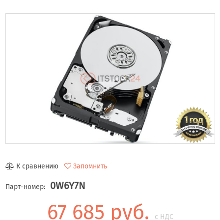
К сравнению
Запомнить
0W6Y7N
Парт-номер:
67 685 руб.
с НДС