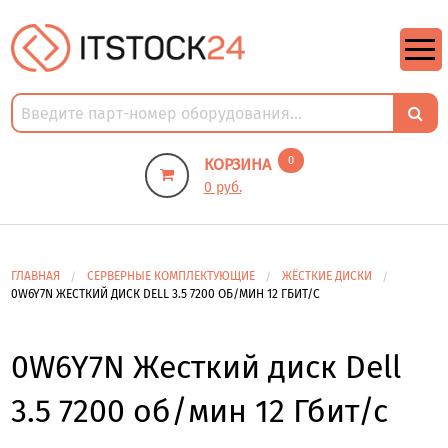
https://m9.by/elektronika/kompuytery/komplektuysie-dly-pk/
https://m9.by/elektronika/kompuytery/komplektuysie-dly-pk/
комплектующие для пк цены
Комплектующие для компьютера
0
КОРЗИНА
0 руб.
ГЛАВНАЯ
СЕРВЕРНЫЕ КОМПЛЕКТУЮЩИЕ
ЖЁСТКИЕ ДИСКИ
0W6Y7N ЖЕСТКИЙ ДИСК DELL 3.5 7200 ОБ/МИН 12 ГБИТ/С
0W6Y7N Жесткий диск Dell
3.5 7200 об/мин 12 Гбит/с