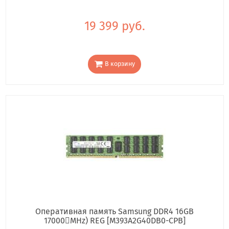
19 399 руб.
В корзину
Оперативная память Samsung DDR4 16GB
17000񢋕MHz) REG [M393A2G40DB0-CPB]