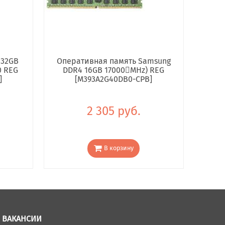
 32GB
Оперативная память Samsung
0 REG
DDR4 16GB 17000񢋕MHz) REG
]
[M393A2G40DB0-CPB]
2 305 руб.
В корзину
ВАКАНСИИ