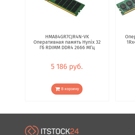
HMA84GR7CJR4N-VK
Опе
Оперативная память Hynix 32
1Rx
Гб RDIMM DDR4 2666 МГц
5 186 руб.
В корзину