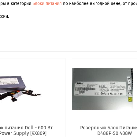
ары в категории
Блоки питания
по наиболее выгодной цене, от прои
сии.
к питания Dell - 600 Вт
Резервный Блок Питания
Power Supply [9X809]
D488P-S0 488W