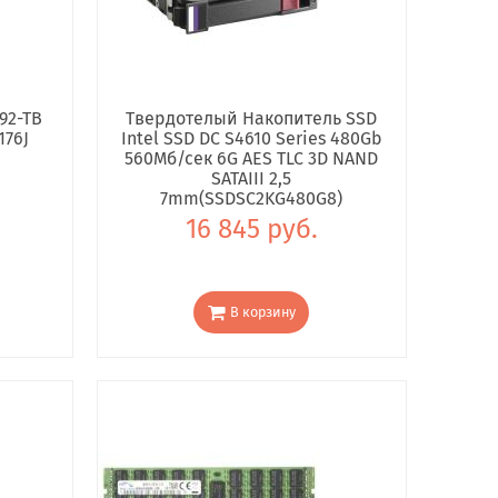
92-TB
Твердотелый Накопитель SSD
176J
Intel SSD DC S4610 Series 480Gb
560Мб/сек 6G AES TLC 3D NAND
SATAIII 2,5
7mm(SSDSC2KG480G8)
16 845 руб.
В корзину