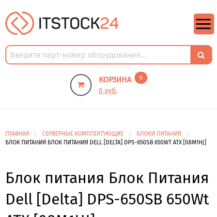
https://m9.by/elektronika/kompuytery/komplektuysie-dly-pk/
https://m9.by/elektronika/kompuytery/komplektuysie-dly-pk/
комплектующие для пк цены
Комплектующие для компьютера
0
КОРЗИНА
0 руб.
ГЛАВНАЯ
СЕРВЕРНЫЕ КОМПЛЕКТУЮЩИЕ
БЛОКИ ПИТАНИЯ
БЛОК ПИТАНИЯ БЛОК ПИТАНИЯ DELL [DELTA] DPS-650SB 650WT ATX [08M1HJ]
Блок питания Блок Питания
Dell [Delta] DPS-650SB 650Wt