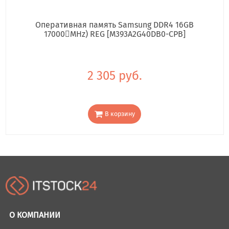
Оперативная память Samsung DDR4 16GB
17000񢋕MHz) REG [M393A2G40DB0-CPB]
2 305 руб.
В корзину
О КОМПАНИИ