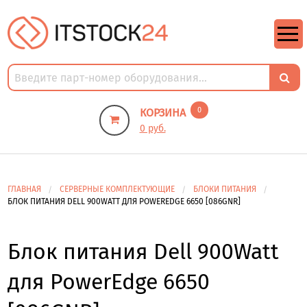
https://m9.by/elektronika/kompuytery/komplektuysie-dly-pk/
https://m9.by/elektronika/kompuytery/komplektuysie-dly-pk/
комплектующие для пк цены
Комплектующие для компьютера
0
КОРЗИНА
0 руб.
ГЛАВНАЯ
СЕРВЕРНЫЕ КОМПЛЕКТУЮЩИЕ
БЛОКИ ПИТАНИЯ
БЛОК ПИТАНИЯ DELL 900WATT ДЛЯ POWEREDGE 6650 [086GNR]
Блок питания Dell 900Watt
для PowerEdge 6650