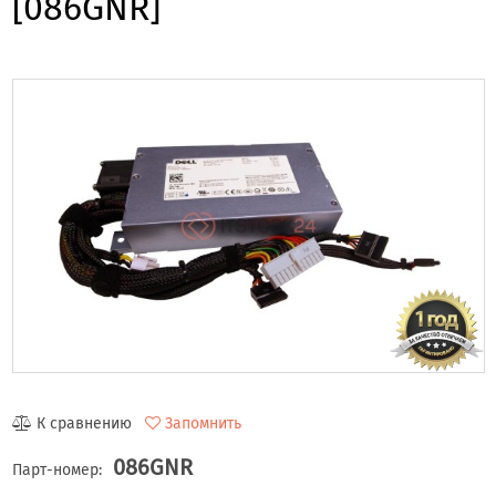
[086GNR]
К сравнению
Запомнить
086GNR
Парт-номер: