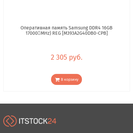
Оперативная память Samsung DDR4 16GB
17000񢋕MHz) REG [M393A2G40DB0-CPB]
2 305 руб.
В корзину