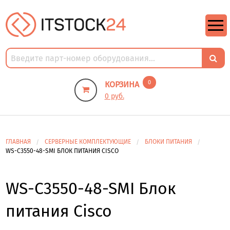
https://m9.by/elektronika/kompuytery/komplektuysie-dly-pk/
https://m9.by/elektronika/kompuytery/komplektuysie-dly-pk/
комплектующие для пк цены
Комплектующие для компьютера
0
КОРЗИНА
0 руб.
ГЛАВНАЯ
СЕРВЕРНЫЕ КОМПЛЕКТУЮЩИЕ
БЛОКИ ПИТАНИЯ
WS-C3550-48-SMI БЛОК ПИТАНИЯ CISCO
WS-C3550-48-SMI Блок
питания Cisco