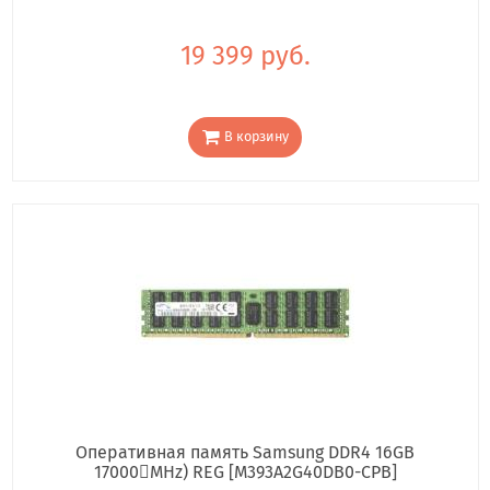
19 399 руб.
В корзину
Оперативная память Samsung DDR4 16GB
17000񢋕MHz) REG [M393A2G40DB0-CPB]