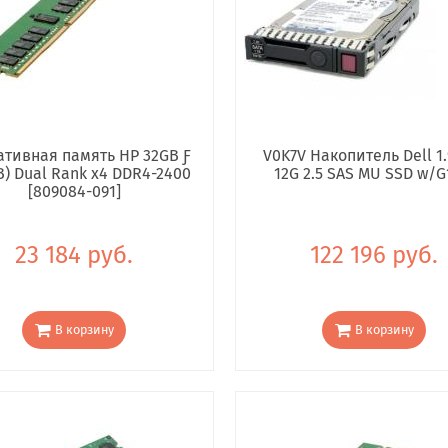
тивная память HP 32GB Ƒ
V0K7V Накопитель Dell 1.
B) Dual Rank x4 DDR4-2400
12G 2.5 SAS MU SSD w/G
[809084-091]
23 184 руб.
122 196 руб.
В корзину
В корзину