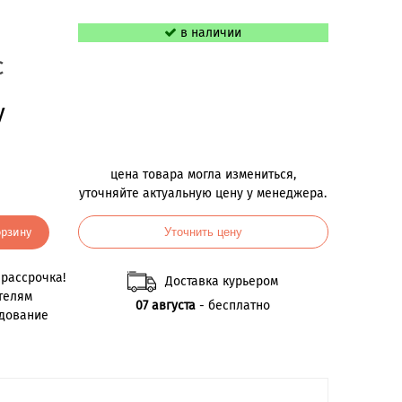
в наличии
C
у
цена товара могла измениться,
уточняйте актуальную цену у менеджера.
орзину
Уточнить цену
рассрочка!
Доставка курьером
телям
07 августа
- бесплатно
удование