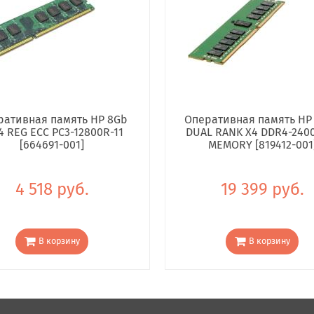
ративная память HP 8Gb
Оперативная память HP
4 REG ECC PC3-12800R-11
DUAL RANK X4 DDR4-240
[664691-001]
MEMORY [819412-001
4 518 руб.
19 399 руб.
В корзину
В корзину