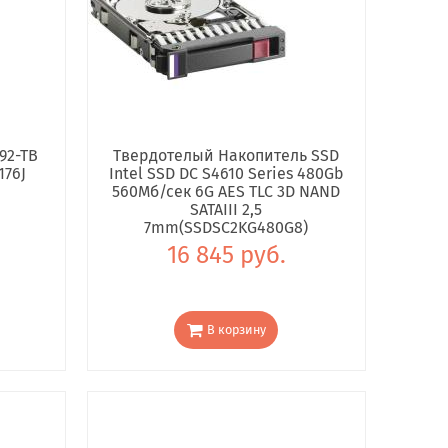
92-TB
Твердотелый Накопитель SSD
176J
Intel SSD DC S4610 Series 480Gb
560Мб/сек 6G AES TLC 3D NAND
SATAIII 2,5
7mm(SSDSC2KG480G8)
16 845 руб.
В корзину