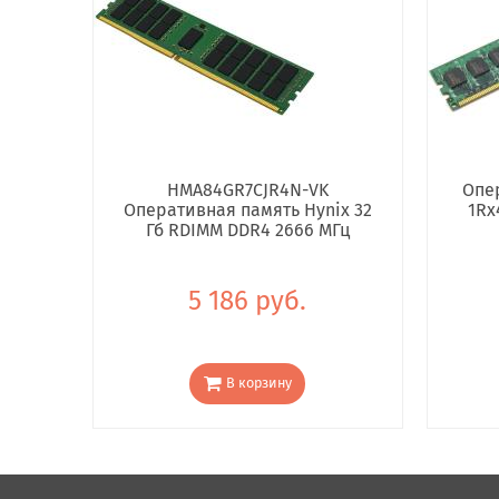
HMA84GR7CJR4N-VK
Опе
Оперативная память Hynix 32
1Rx
Гб RDIMM DDR4 2666 МГц
5 186 руб.
В корзину