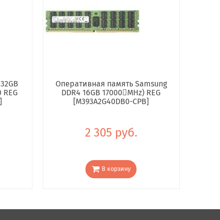
 32GB
Оперативная память Samsung
0 REG
DDR4 16GB 17000񢋕MHz) REG
]
[M393A2G40DB0-CPB]
2 305 руб.
В корзину