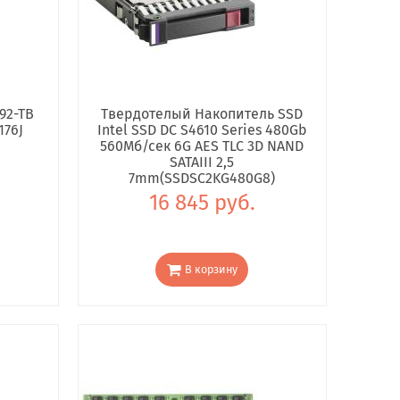
92-TB
Твердотелый Накопитель SSD
176J
Intel SSD DC S4610 Series 480Gb
560Мб/сек 6G AES TLC 3D NAND
SATAIII 2,5
7mm(SSDSC2KG480G8)
16 845 руб.
В корзину