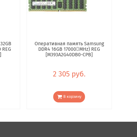
 32GB
Оперативная память Samsung
0 REG
DDR4 16GB 17000񢋕MHz) REG
]
[M393A2G40DB0-CPB]
2 305 руб.
В корзину