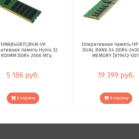
HMA84GR7CJR4N-VK
Оперативная память HP
ативная память Hynix 32
DUAL RANK X4 DDR4-240
 RDIMM DDR4 2666 МГц
MEMORY [819412-001
5 186 руб.
19 399 руб.
В корзину
В корзину