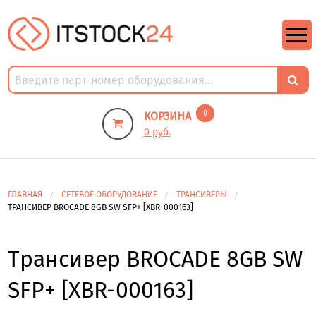
https://m9.by/elektronika/kompuytery/komplektuysie-dly-pk/
https://m9.by/elektronika/kompuytery/komplektuysie-dly-pk/
комплектующие для пк цены
Комплектующие для компьютера
0
КОРЗИНА
0 руб.
ГЛАВНАЯ
СЕТЕВОЕ ОБОРУДОВАНИЕ
ТРАНСИВЕРЫ
ТРАНСИВЕР BROCADE 8GB SW SFP+ [XBR-000163]
Трансивер BROCADE 8GB SW
SFP+ [XBR-000163]