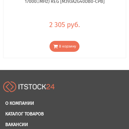
17000񢋕MHz) REG [M393A2G40DB0-CPB]
2 305 руб.
В корзину
О КОМПАНИИ
КАТАЛОГ ТОВАРОВ
ВАКАНСИИ