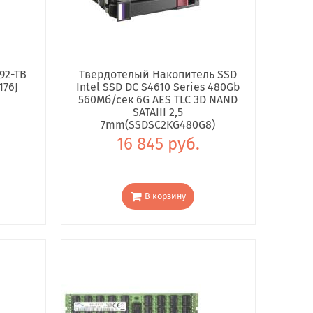
92-TB
Твердотелый Накопитель SSD
176J
Intel SSD DC S4610 Series 480Gb
560Мб/сек 6G AES TLC 3D NAND
SATAIII 2,5
7mm(SSDSC2KG480G8)
16 845 руб.
В корзину