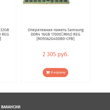
 32GB
Оперативная память Samsung
0 REG
DDR4 16GB 17000񢋕MHz) REG
]
[M393A2G40DB0-CPB]
2 305 руб.
В корзину
ВАКАНСИИ