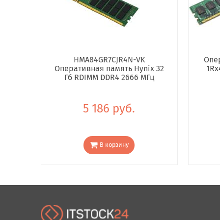
HMA84GR7CJR4N-VK
Опе
Оперативная память Hynix 32
1Rx
Гб RDIMM DDR4 2666 МГц
5 186 руб.
В корзину