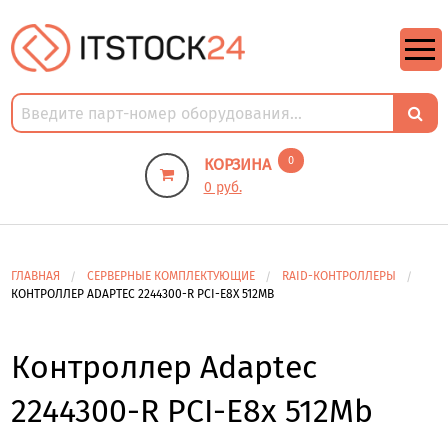
https://m9.by/elektronika/kompuytery/komplektuysie-dly-pk/
https://m9.by/elektronika/kompuytery/komplektuysie-dly-pk/
комплектующие для пк цены
Комплектующие для компьютера
0
КОРЗИНА
0 руб.
ГЛАВНАЯ
СЕРВЕРНЫЕ КОМПЛЕКТУЮЩИЕ
RAID-КОНТРОЛЛЕРЫ
КОНТРОЛЛЕР ADAPTEC 2244300-R PCI-E8X 512MB
Контроллер Adaptec
2244300-R PCI-E8x 512Mb