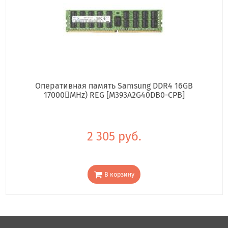
Оперативная память Samsung DDR4 16GB
17000񢋕MHz) REG [M393A2G40DB0-CPB]
2 305 руб.
В корзину