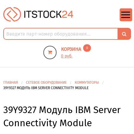
https://m9.by/elektronika/kompuytery/komplektuysie-dly-pk/
https://m9.by/elektronika/kompuytery/komplektuysie-dly-pk/
комплектующие для пк цены
Комплектующие для компьютера
0
КОРЗИНА
0 руб.
ГЛАВНАЯ
СЕТЕВОЕ ОБОРУДОВАНИЕ
КОММУТАТОРЫ
39Y9327 МОДУЛЬ IBM SERVER CONNECTIVITY MODULE
39Y9327 Модуль IBM Server
Connectivity Module