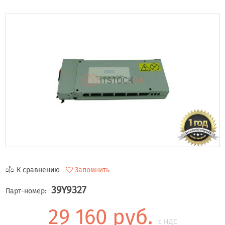
К сравнению
Запомнить
39Y9327
Парт-номер:
29 160 руб.
с НДС