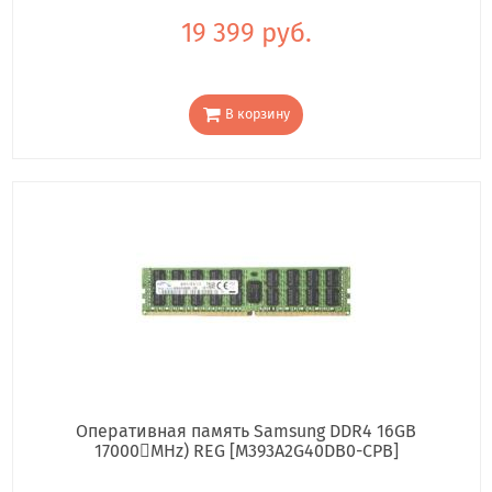
19 399 руб.
В корзину
Оперативная память Samsung DDR4 16GB
17000񢋕MHz) REG [M393A2G40DB0-CPB]