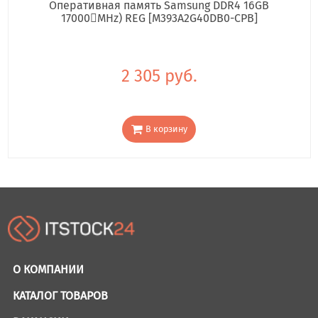
Оперативная память Samsung DDR4 16GB
17000񢋕MHz) REG [M393A2G40DB0-CPB]
2 305 руб.
В корзину
О КОМПАНИИ
КАТАЛОГ ТОВАРОВ