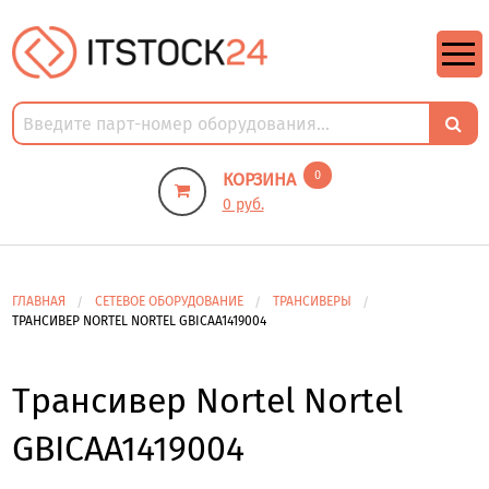
https://m9.by/elektronika/kompuytery/komplektuysie-dly-pk/
https://m9.by/elektronika/kompuytery/komplektuysie-dly-pk/
комплектующие для пк цены
Комплектующие для компьютера
0
КОРЗИНА
0 руб.
ГЛАВНАЯ
СЕТЕВОЕ ОБОРУДОВАНИЕ
ТРАНСИВЕРЫ
ТРАНСИВЕР NORTEL NORTEL GBICAA1419004
Трансивер Nortel Nortel
GBICAA1419004