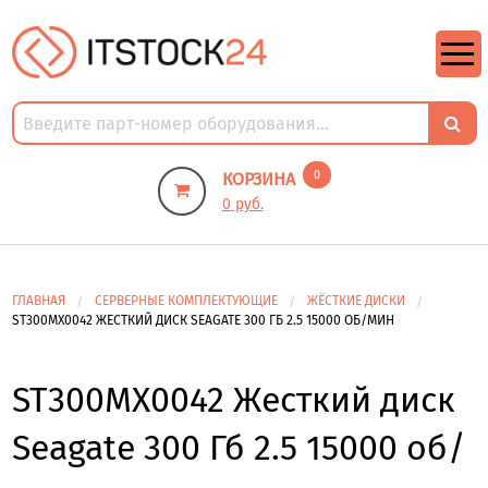
https://m9.by/elektronika/kompuytery/komplektuysie-dly-pk/
https://m9.by/elektronika/kompuytery/komplektuysie-dly-pk/
комплектующие для пк цены
Комплектующие для компьютера
0
КОРЗИНА
0 руб.
ГЛАВНАЯ
СЕРВЕРНЫЕ КОМПЛЕКТУЮЩИЕ
ЖЁСТКИЕ ДИСКИ
ST300MX0042 ЖЕСТКИЙ ДИСК SEAGATE 300 ГБ 2.5 15000 ОБ/МИН
ST300MX0042 Жесткий диск
Seagate 300 Гб 2.5 15000 об/