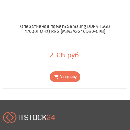
Оперативная память Samsung DDR4 16GB
17000񢋕MHz) REG [M393A2G40DB0-CPB]
2 305 руб.
В корзину