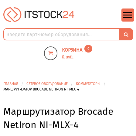
https://m9.by/elektronika/kompuytery/komplektuysie-dly-pk/
https://m9.by/elektronika/kompuytery/komplektuysie-dly-pk/
комплектующие для пк цены
Комплектующие для компьютера
0
КОРЗИНА
0 руб.
ГЛАВНАЯ
СЕТЕВОЕ ОБОРУДОВАНИЕ
КОММУТАТОРЫ
МАРШРУТИЗАТОР BROCADE NETIRON NI-MLX-4
Маршрутизатор Brocade
NetIron NI-MLX-4