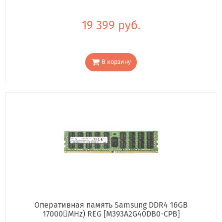
19 399 руб.
В корзину
Оперативная память Samsung DDR4 16GB
17000񢋕MHz) REG [M393A2G40DB0-CPB]