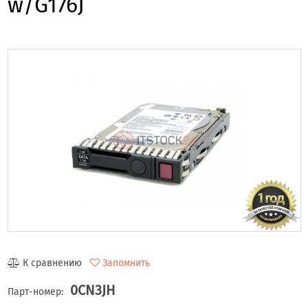
w/G176J
К сравнению
Запомнить
0CN3JH
Парт-номер: