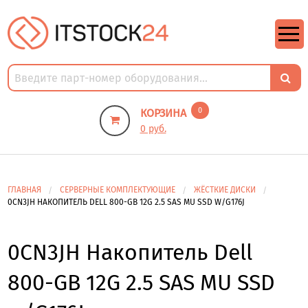
https://m9.by/elektronika/kompuytery/komplektuysie-dly-pk/
https://m9.by/elektronika/kompuytery/komplektuysie-dly-pk/
комплектующие для пк цены
Комплектующие для компьютера
0
КОРЗИНА
0 руб.
ГЛАВНАЯ
СЕРВЕРНЫЕ КОМПЛЕКТУЮЩИЕ
ЖЁСТКИЕ ДИСКИ
0CN3JH НАКОПИТЕЛЬ DELL 800-GB 12G 2.5 SAS MU SSD W/G176J
0CN3JH Накопитель Dell
800-GB 12G 2.5 SAS MU SSD