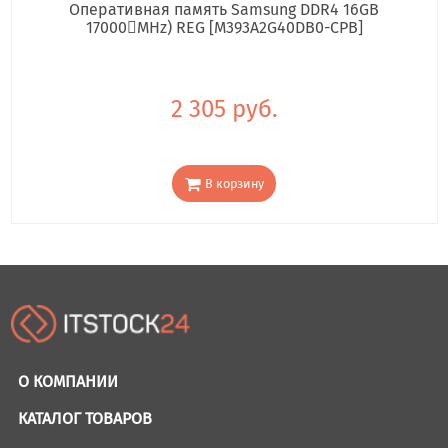
Оперативная память Samsung DDR4 16GB
17000񢋕MHz) REG [M393A2G40DB0-CPB]
2 305 руб.
В корзину
О КОМПАНИИ
КАТАЛОГ ТОВАРОВ