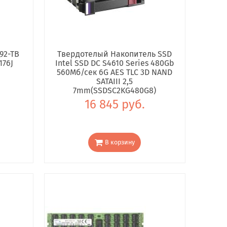
92-TB
Твердотелый Накопитель SSD
176J
Intel SSD DC S4610 Series 480Gb
560Мб/сек 6G AES TLC 3D NAND
SATAIII 2,5
7mm(SSDSC2KG480G8)
16 845 руб.
В корзину