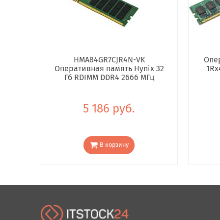
HMA84GR7CJR4N-VK
Опе
Оперативная память Hynix 32
1Rx
Гб RDIMM DDR4 2666 МГц
5 186 руб.
В корзину