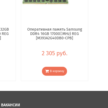
 32GB
Оперативная память Samsung
0 REG
DDR4 16GB 17000񢋕MHz) REG
]
[M393A2G40DB0-CPB]
2 305 руб.
В корзину
ВАКАНСИИ